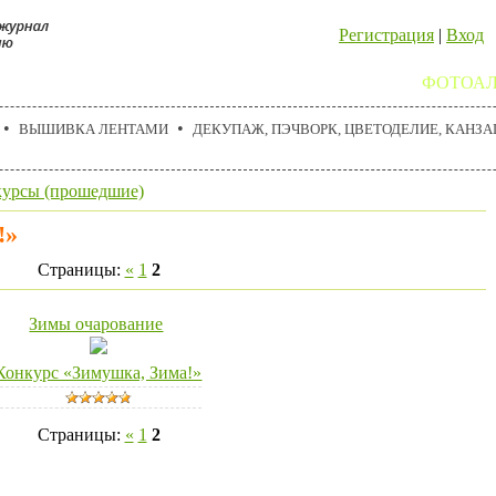
Регистрация
|
Вход
Ю
СХЕМЫ ВЫШИВКИ КРЕСТОМ
ПОДАРКИ
ФОТОА
•
•
ВЫШИВКА ЛЕНТАМИ
ДЕКУПАЖ, ПЭЧВОРК, ЦВЕТОДЕЛИЕ, КАНЗАШ
урсы (прошедшие)
!»
Страницы:
«
1
2
Зимы очарование
Конкурс «Зимушка, Зима!»
Страницы:
«
1
2