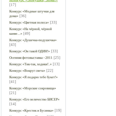
[17]
Конкурс «Модные штучки для
[36]
дома»
[33]
Конкурс «Цветная полоса»
Конкурс «На чёрной, чёрной
[49]
канве....»
Конкурс «Душечка-подушечка»
[43]
[33]
Конкурс «Он такой ОДИН!»
[25]
Осенняя фотовыставка - 2011
[13]
Конкурс «Тик-так, ходики!..»
[22]
Конкурс «Вокруг света»
Конкурс «Я подарю тебе букет!»
[41]
Конкурс «Морские сокровища»
[21]
Конкурс «Его величество БИСЕР»
[14]
[19]
Конкурс «Крестик и Бусинка»