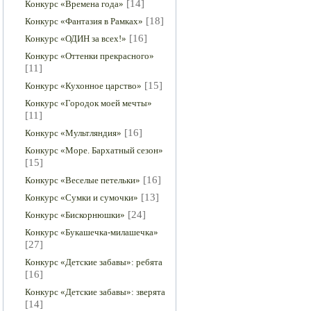
[14]
Конкурс «Времена года»
[18]
Конкурс «Фантазия в Рамках»
[16]
Конкурс «ОДИН за всех!»
Конкурс «Оттенки прекрасного»
[11]
[15]
Конкурс «Кухонное царство»
Конкурс «Городок моей мечты»
[11]
[16]
Конкурс «Мультляндия»
Конкурс «Море. Бархатный сезон»
[15]
[16]
Конкурс «Веселые петельки»
[13]
Конкурс «Сумки и сумочки»
[24]
Конкурс «Бискорнюшки»
Конкурс «Букашечка-милашечка»
[27]
Конкурс «Детские забавы»: ребята
[16]
Конкурс «Детские забавы»: зверята
[14]