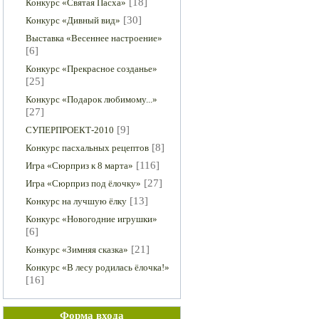
[18]
Конкурс «Святая Пасха»
[30]
Конкурс «Дивный вид»
Выставка «Весеннее настроение»
[6]
Конкурс «Прекрасное созданье»
[25]
Конкурс «Подарок любимому...»
[27]
[9]
СУПЕРПРОЕКТ-2010
[8]
Конкурс пасхальных рецептов
[116]
Игра «Сюрприз к 8 марта»
[27]
Игра «Сюрприз под ёлочку»
[13]
Конкурс на лучшую ёлку
Конкурс «Новогодние игрушки»
[6]
[21]
Конкурс «Зимняя сказка»
Конкурс «В лесу родилась ёлочка!»
[16]
Форма входа