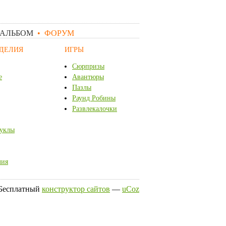
АЛЬБОМ
•
ФОРУМ
ОДЕЛИЯ
ИГРЫ
Сюрпризы
е
Авантюры
Пазлы
Раунд Робины
Развлекалочки
куклы
лия
Бесплатный
конструктор сайтов
—
uCoz