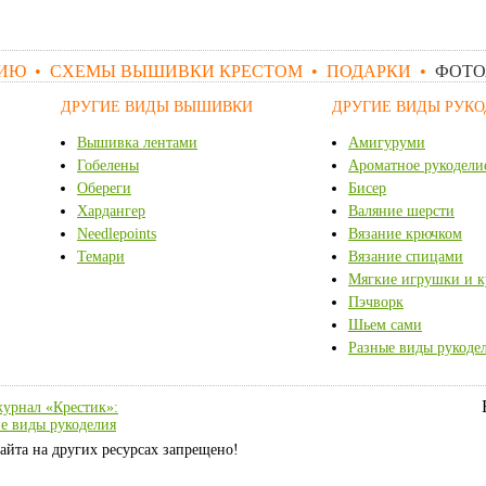
ЛИЮ
•
СХЕМЫ ВЫШИВКИ КРЕСТОМ
•
ПОДАРКИ
•
ФОТО
ДРУГИЕ ВИДЫ ВЫШИВКИ
ДРУГИЕ ВИДЫ РУК
Вышивка лентами
Амигуруми
Гобелены
Ароматное рукодели
Обереги
Бисер
Хардангер
Валяние шерсти
Needlepoints
Вязание крючком
Темари
Вязание спицами
Мягкие игрушки и 
Пэчворк
Шьем сами
Разные виды рукоде
урнал «Крестик»:
е виды рукоделия
айта на других ресурсах запрещено!