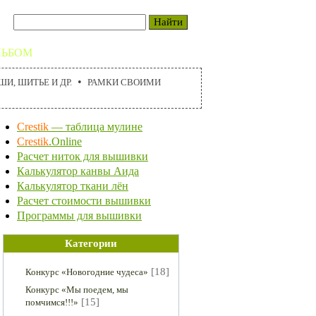
ЛЬБОМ
ФОРУМ
А-М БЛОГ
•
И, ШИТЬЕ И ДР.
РАМКИ СВОИМИ
Crestik
— таблица мулине
Crestik
.Online
Расчет ниток для вышивки
Калькулятор канвы Аида
Калькулятор ткани лён
Расчет стоимости вышивки
Программы для вышивки
Категории
[18]
Конкурс «Новогодние чудеса»
Конкурс «Мы поедем, мы
[15]
помчимся!!!»