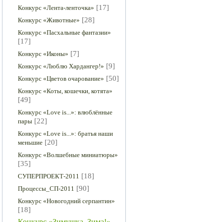
[17]
Конкурс «Лента-ленточка»
[28]
Конкурс «Животные»
Конкурс «Пасхальные фантазии»
[17]
[7]
Конкурс «Иконы»
[9]
Конкурс «Люблю Хардангер!»
[50]
Конкурс «Цветов очарование»
Конкурс «Коты, кошечки, котята»
[49]
Конкурс «Love is...»: влюблённые
[22]
пары
Конкурс «Love is...»: братья наши
[20]
меньшие
Конкурс «Волшебные миниатюры»
[35]
[18]
СУПЕРПРОЕКТ-2011
[90]
Процессы_СП-2011
Конкурс «Новогодний серпантин»
[18]
Конкурс «Зимушка, Зима!»